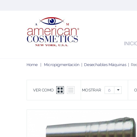
INICI
Home
|
Micropigmentación
|
Desechables Máquinas
|
Re
VER COMO
MOSTRAR
O
6