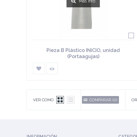
Más info
Pieza B Plástico INICIO, unidad
(Portaagujas)
VER COMO
COMPARAR (
0
)
OR
INFORMACIÓN
CATEGO